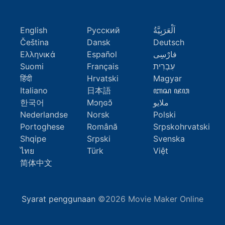
English
Русский
اَلْعَرَبِيَّةُ
Čeština
Dansk
Deutsch
Ελληνικά
Español
فارْسِى
Suomi
Français
עִבְרִית
हिंदी
Hrvatski
Magyar
Italiano
日本語
ꦧꦱ ꦗꦮ
한국어
Mɔŋɢɔ̆
ملايو
Nederlandse
Norsk
Polski
Portoghese
Română
Srpskohrvatski
Shqipe
Srpski
Svenska
ไทย
Türk
Việt
简体中文
Syarat penggunaan
©2026 Movie Maker Online